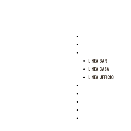
HOME
AZIENDA
PRODOTTI
LINEA BAR
LINEA CASA
LINEA UFFICIO
FORMAZIONE
MERCHANDISING
SOSTENIBILITÀ
SPECIALITÀ
CONTATTI