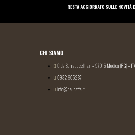
RESTA AGGIORNATO SULLE NOVITÀ 
CHI SIAMO
C.da Serrauccelli s.n – 97015 Modica (RG) – IT
0932 905287
info@bellcaffe.it